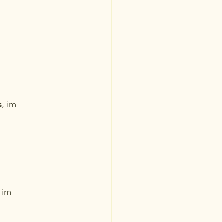
s
, im 
, im 