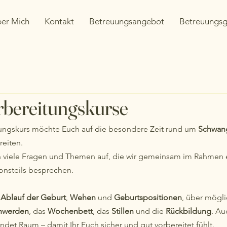
er Mich
Kontakt
Betreuungsangebot
Betreuungsg
rbereitungskurse
ungskurs möchte Euch auf die besondere Zeit rund um 
Schwang
reiten.
n viele Fragen und Themen auf, die wir gemeinsam im Rahmen 
ionsteils besprechen.
 
Ablauf der Geburt
, 
Wehen
 und 
Geburtspositionen
, über mögli
hwerden
, das 
Wochenbett
, das 
Stillen
 und die 
Rückbildung
. Au
findet Raum – damit Ihr Euch sicher und gut vorbereitet fühlt.