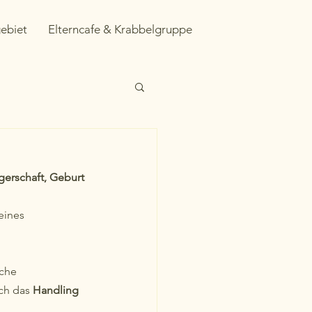
ebiet
Elterncafe & Krabbelgruppe
erschaft, Geburt 
eines 
che 
ch das 
Handling 